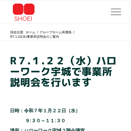
現在位置:
ホーム
/
グループホーム和鹿島
/
R7.1.22(水)事業所説明会のご案内
R７.１.２２（水）ハロ
ーワーク宇城で事業所
説明会を行います
日時：令和７年１月２２
日（水）
９:３０～１１:３０
場所：ハローワーク宇城２階会議室